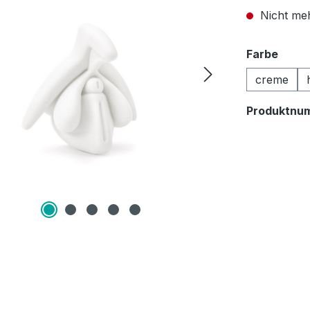
Nicht meh
ausw
Farbe
creme
Produktnu