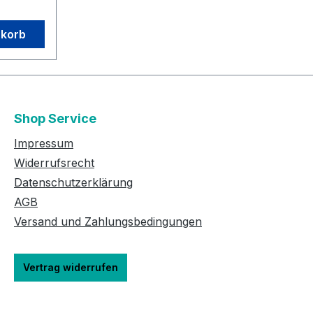
: A2
nkorb
uften
ter
0 €
 Women
ational
Shop Service
ützigen
ür die
Impressum
ioneller
Widerrufsrecht
rter
Datenschutzerklärung
AGB
/www.for
Versand und Zahlungsbedingungen
org/
:Die
Vertrag widerrufen
Plus und
 Dr. D.