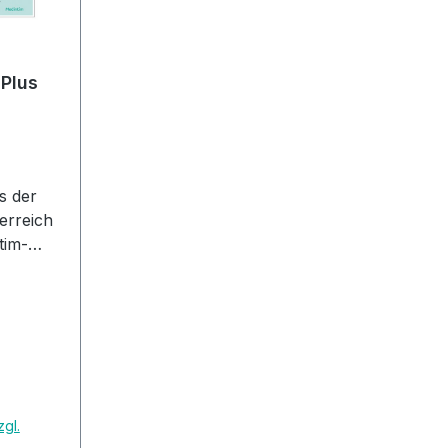
 Plus
s der
erreich
tim-
s Poster
ells
chreibt
rgan und
ionen
änge
zgl.