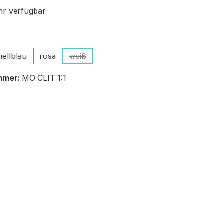
r verfügbar
ählen
hellblau
rosa
weiß
(Diese Option ist zurzeit nicht verfügbar.)
mmer:
MO CLIT 1:1