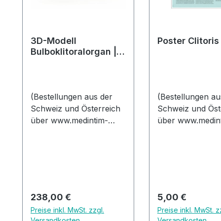
3D-Modell
Poster Clitoris
Bulboklitoralorgan |
nach Prof. Dr. D.
Haag-Wackernagel
(Bestellungen aus der
(Bestellungen au
Schweiz und Österreich
Schweiz und Öst
über www.medintim-
über www.medin
education.de)Das Modell
education.de)Da
des Bulboklitoralorgans
des Anatomiemod
zeigt anatomisch korrekt
Clitoris Plus bes
die wichtigsten Arterien
anschaulich das
und Venen sowie den
weibliche Lusto
dorsalen Klitorisnerv.
erklärt die Funkt
Regulärer Preis:
Regulärer Preis:
238,00 €
5,00 €
Durch den aufwendigen
und Zusammenh
Preise inkl. MwSt. zzgl.
Preise inkl. MwSt. z
3D-Kunstharzdruck sind
der einzelnen
Versandkosten
Versandkosten